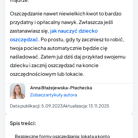
Oszczędzanie nawet niewielkich kwot to bardzo
przydatny i opłacalny nawyk. Zwłaszcza jeśli
zastanawiasz się,
jak nauczyć dziecko
oszczędzać
. Po prostu, gdy ty zaczniesz to robić,
twoja pociecha automatycznie będzie cię
naśladować. Zatem już dziś daj przykład swojemu
dziecku i zacznij oszczędzać na koncie
oszczędnościowym lub lokacie.
Anna Błażejewska-Płachecka
Zobacz artykuły autora
Data publikacji:
5.09.2023
Aktualizacja:
13.11.2025
Spis treści:
Bezpieczne formy oszczędzania: lokata a konto