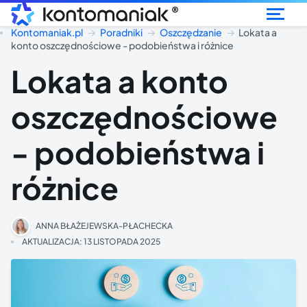
®
Kontomaniak.pl
Poradniki
Oszczędzanie
Lokata a
konto oszczędnościowe - podobieństwa i różnice
Lokata a konto
oszczędnościowe
- podobieństwa i
różnice
ANNA BŁAŻEJEWSKA-PŁACHECKA
AKTUALIZACJA:
13 LISTOPADA 2025