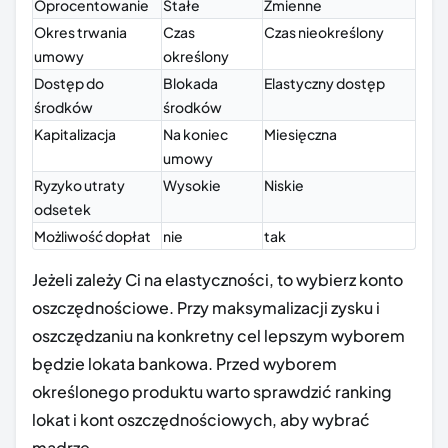
Oprocentowanie
Stałe
Zmienne
Okres trwania
Czas
Czas nieokreślony
umowy
określony
Dostęp do
Blokada
Elastyczny dostęp
środków
środków
Kapitalizacja
Na koniec
Miesięczna
umowy
Ryzyko utraty
Wysokie
Niskie
odsetek
Możliwość dopłat
nie
tak
Jeżeli zależy Ci na elastyczności, to wybierz konto
oszczędnościowe. Przy maksymalizacji zysku i
oszczędzaniu na konkretny cel lepszym wyborem
będzie lokata bankowa. Przed wyborem
określonego produktu warto sprawdzić ranking
lokat i kont oszczędnościowych, aby wybrać
mądrze.