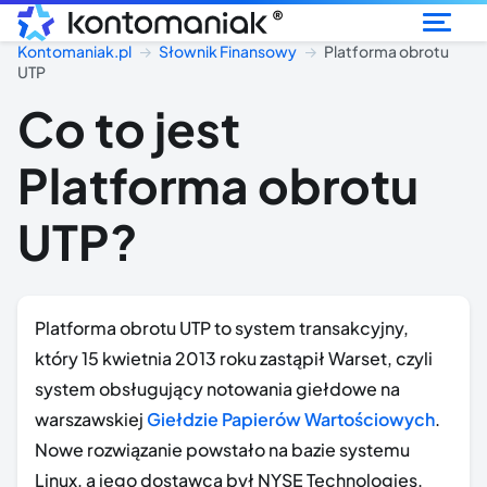
®
Kontomaniak.pl
Słownik Finansowy
Platforma obrotu
UTP
Co to jest
Platforma obrotu
UTP?
Platforma obrotu UTP to system transakcyjny,
który 15 kwietnia 2013 roku zastąpił Warset, czyli
system obsługujący notowania giełdowe na
warszawskiej
Giełdzie Papierów Wartościowych
.
Nowe rozwiązanie powstało na bazie systemu
Linux, a jego dostawcą był NYSE Technologies.