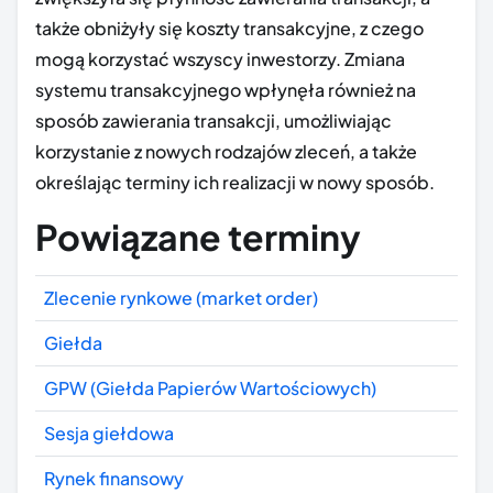
także obniżyły się koszty transakcyjne, z czego
mogą korzystać wszyscy inwestorzy. Zmiana
systemu transakcyjnego wpłynęła również na
sposób zawierania transakcji, umożliwiając
korzystanie z nowych rodzajów zleceń, a także
określając terminy ich realizacji w nowy sposób.
Powiązane terminy
Zlecenie rynkowe (market order)
Giełda
GPW (Giełda Papierów Wartościowych)
Sesja giełdowa
Rynek finansowy