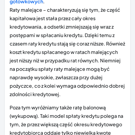
gotówkowych
.
Raty malejące – charakteryzują się tym, że część
kapitałowa jest stała przez cały okres
kredytowania, a odsetki zmniejszają się wraz z
postępami w spłacaniu kredytu. Dzięki temu z
czasem raty kredytu stają się coraz niższe. Również
koszt kredytu spłacanego w ratach malejących
jest niższy niż w przypadku rat równych. Niemniej
na początku spłaty raty malejące mogą być
naprawdę wysokie, zwłaszcza przy dużej
pożyczce, co z kolei wymaga odpowiednio dobrej
zdolności kredytowej.
Poza tym wyróżniamy także ratę balonową
(wykupową). Taki model spłaty kredytu polega na
tym, że przez większą część okresu kredytowego
kredytobiorca oddaje tylko niewielką kwotę