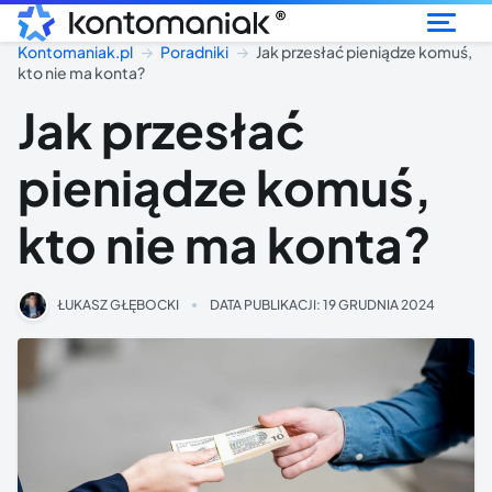
®
Kontomaniak.pl
Poradniki
Jak przesłać pieniądze komuś,
kto nie ma konta?
Jak przesłać
pieniądze komuś,
kto nie ma konta?
ŁUKASZ GŁĘBOCKI
DATA PUBLIKACJI:
19 GRUDNIA 2024