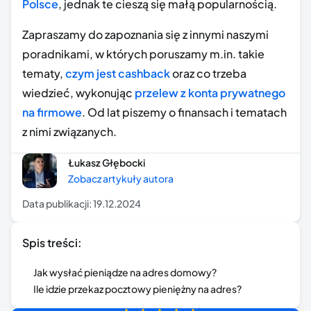
Polsce
, jednak te cieszą się małą popularnością.
Zapraszamy do zapoznania się z innymi naszymi
poradnikami, w których poruszamy m.in. takie
tematy,
czym jest cashback
oraz co trzeba
wiedzieć, wykonując
przelew z konta prywatnego
na firmowe
. Od lat piszemy o finansach i tematach
z nimi związanych.
Łukasz Głębocki
Zobacz artykuły autora
Data publikacji:
19.12.2024
Spis treści:
Jak wysłać pieniądze na adres domowy?
Ile idzie przekaz pocztowy pieniężny na adres?