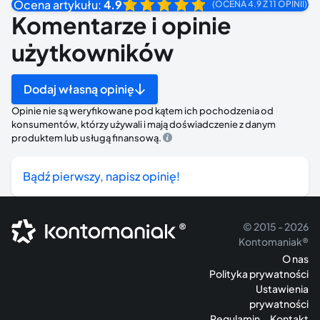
Ocena artykułu:
4.9
(OCENA 4.9 Z 11 OPINII)
Komentarze i opinie
użytkowników
Dodaj własną opinię
Opinie nie są weryfikowane pod kątem ich pochodzenia od
konsumentów, którzy używali i mają doświadczenie z danym
produktem lub usługą finansową.
Bądź pierwszy, napisz opinię!
®
© 2015 - 2026
Kontomaniak®
O nas
Polityka prywatności
Ustawienia
prywatności
Regulamin
Kontakt