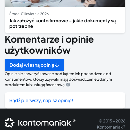
środa, 01 kwietnia 2026
Jak założyć konto firmowe - jakie dokumenty są
potrzebne
Komentarze i opinie
użytkowników
Dodaj własną opinię
Opinie nie są weryfikowane pod kątem ich pochodzenia od
konsumentów, którzy używali i mają doświadczenie z danym
produktem lub usługą finansową.
Bądź pierwszy, napisz opinię!
®
© 2015 - 2026
Kontomaniak®