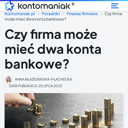
®
Kontomaniak.pl
Poradniki
Finanse firmowe
Czy firma
może mieć dwa konta bankowe?
Czy firma może
mieć dwa konta
bankowe?
ANNA BŁAŻEJEWSKA-PŁACHECKA
DATA PUBLIKACJI:
25 LIPCA 2023