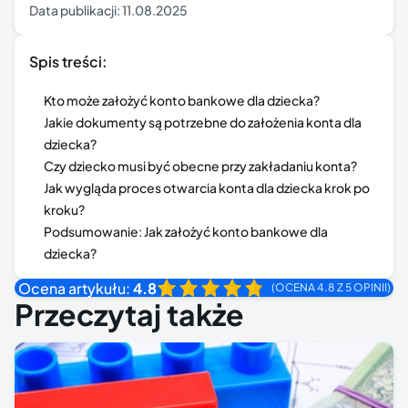
Data publikacji:
11.08.2025
Spis treści:
Kto może założyć konto bankowe dla dziecka?
Jakie dokumenty są potrzebne do założenia konta dla
dziecka?
Czy dziecko musi być obecne przy zakładaniu konta?
Jak wygląda proces otwarcia konta dla dziecka krok po
kroku?
Podsumowanie: Jak założyć konto bankowe dla
dziecka?
Ocena artykułu:
4.8
(OCENA 4.8 Z 5 OPINII)
Przeczytaj także