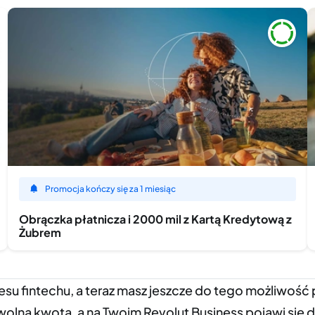
Promocja kończy się za 1 miesiąc
Obrączka płatnicza i 2000 mil z Kartą Kredytową z
Żubrem
kresu fintechu, a teraz masz jeszcze do tego możliwoś
dowolną kwotą, a na Twoim Revolut Business pojawi si