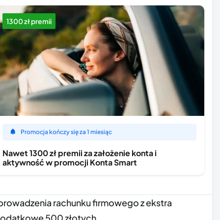
1300 zł premii
Promocja kończy się za 1 miesiąc
Nawet 1300 zł premii za założenie konta i
aktywność w promocji Konta Smart
ć prowadzenia rachunku firmowego z ekstra
ę dodatkowe 500 złotych.