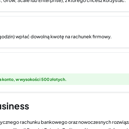
, Grow, Scale lub Enterprise), z którego chcesz korzystać.
 godzin) wpłać dowolną kwotę na rachunek firmowy.
a konto, w wysokości 500 złotych.
usiness
lasycznego rachunku bankowego oraz nowoczesnych rozwiąza