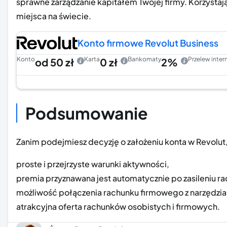
sprawne zarządzanie kapitałem Twojej firmy. Korzystaj
miejsca na świecie.
Konto firmowe Revolut Business
Konto
Karta
Bankomaty
Przelew inte
od 50 zł
0 zł
2%
Podsumowanie
Zanim podejmiesz decyzję o założeniu konta w Revolut,
proste i przejrzyste warunki aktywności,
premia przyznawana jest automatycznie po zasileniu r
możliwość połączenia rachunku firmowego z narzędzia
atrakcyjna oferta rachunków osobistych i firmowych.