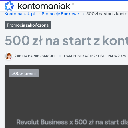
®
Kontomaniak.pl
Promocje Bankowe
500 zł na start z kon
Promocja zakończona
500 zł na start z k
ŻANETA BARAN-BARGIEŁ
DATA PUBLIKACJI:
25 LISTOPADA 2025
500 zł premii