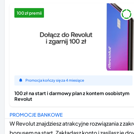
100 zł premii
Promocja kończy się za 4 miesiące
100 zł na start i darmowy plan z kontem osobistym
Revolut
PROMOCJE BANKOWE
W Revolut znajdziesz atrakcyjne rozwiązania z za
bonusem na start. Zakładasz konto i zasilasz je 