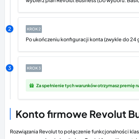
wybierz plan Revolut Business (Do wyboru: Basic
Po ukończeniu konfiguracji konta (zwykle do 24
Za spełnienie tych warunków otrzymasz premię n
Konto firmowe Revolut B
Rozwiązania Revolut to połączenie funkcjonalności k