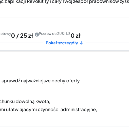
ąc z aplikacji Revolut Ty i cały Twój zespół pracowników 
rnetowy
Przelew do ZUS i US
0 / 25 zł
0 zł
Pokaż szczegóły
 sprawdź najważniejsze cechy oferty.
achunku dowolną kwotą,
mi ułatwiającymi czynności administracyjne,