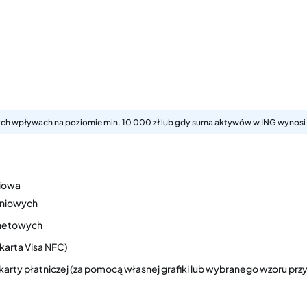
nych wpływach na poziomie min. 10 000 zł lub gdy suma aktywów w ING wynosi 
niowa
żeniowych
ernetowych
(karta Visa NFC)
 karty płatniczej (za pomocą własnej grafiki lub wybranego wzoru p