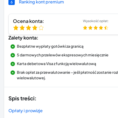
Ranking kont premium
6
Ocena konta:
Wysokość opłat:
Zalety konta:
Bezpłatne wypłaty gotówki za granicą
5 darmowych przelewów ekspresowych miesięcznie
Karta debetowa Visa z funkcją wielowalutową
Brak opłat za przewalutowanie – jeśli płatność zostanie ro
wielowalutowej.
Spis treści:
Opłaty i prowizje