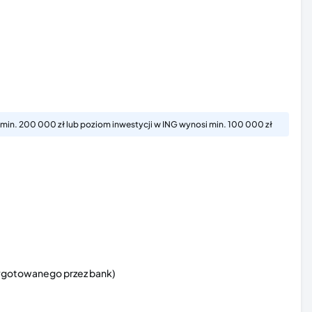
min. 200 000 zł lub poziom inwestycji w ING wynosi min. 100 000 zł
rzygotowanego przez bank)