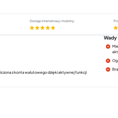
Dostęp internetowy i mobilny:
Pr
Wady 
Mie
ak
Ogr
Bra
zliczona z konta walutowego dzięki aktywnej funkcji