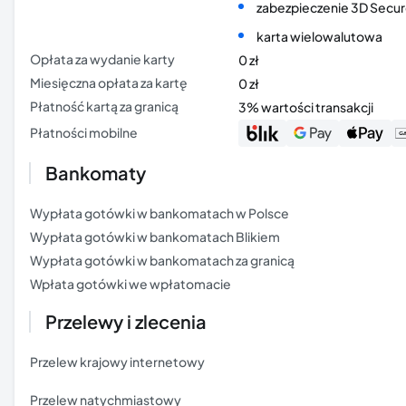
zabezpieczenie 3D Secu
karta wielowalutowa
Opłata za wydanie karty
0 zł
Miesięczna opłata za kartę
0 zł
Płatność kartą za granicą
3% wartości transakcji
Płatności mobilne
Bankomaty
Wypłata gotówki w bankomatach w Polsce
Wypłata gotówki w bankomatach Blikiem
Wypłata gotówki w bankomatach za granicą
Wpłata gotówki we wpłatomacie
Przelewy i zlecenia
Przelew krajowy internetowy
Przelew natychmiastowy