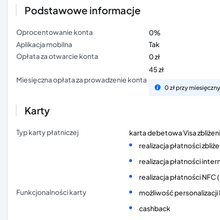
Podstawowe informacje
Oprocentowanie konta
0%
Aplikacja mobilna
Tak
Opłata za otwarcie konta
0 zł
45 zł
Miesięczna opłata za prowadzenie konta
0 zł przy miesięcz
Karty
Typ karty płatniczej
karta debetowa Visa zbliże
realizacja płatności zbli
realizacja płatności int
realizacja płatności NFC 
Funkcjonalności karty
możliwość personalizacji
cashback