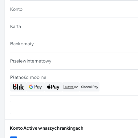
Konto
Karta
Bankomaty
Przelew internetowy
Płatności mobilne
Xiaomi Pay
Konto Active
w naszych rankingach