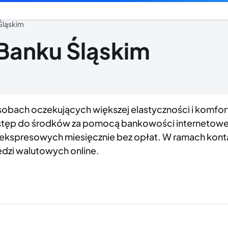
Śląskim
Banku Śląskim
osobach oczekujących większej elastyczności i komfor
ostęp do środków za pomocą bankowości internetowej 
kspresowych miesięcznie bez opłat. W ramach konta 
ędzi walutowych online.