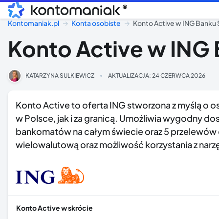
®
Kontomaniak.pl
Konta osobiste
Konto Active w ING Banku 
Konto Active w ING 
KATARZYNA SULKIEWICZ
AKTUALIZACJA:
24 CZERWCA 2026
Konto Active to oferta ING stworzona z myślą o 
w Polsce, jak i za granicą. Umożliwia wygodny d
bankomatów na całym świecie oraz 5 przelewów e
wielowalutową oraz możliwość korzystania z narz
Konto Active w skrócie