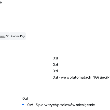
re
Xiaomi Pay
0 zł
0 zł
0 zł
0 zł - we wpłatomatach ING i sieci 
0 zł
0 zł - 5 pierwszych przelewów miesięcznie