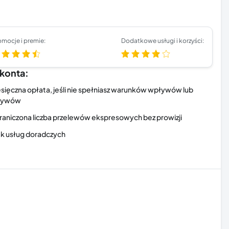
omocje i premie:
Dodatkowe usługi i korzyści:
konta:
sięczna opłata, jeśli nie spełniasz warunków wpływów lub
tywów
aniczona liczba przelewów ekspresowych bez prowizji
k usług doradczych