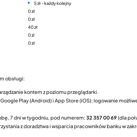
5 zł - każdy kolejny
0 zł
0 zł
40 zł
0 zl
0 zł
m obsługi:
arządzanie kontem z poziomu przeglądarki.
 Google Play (Android) i App Store (iOS); logowanie możliwe
obę, 7 dni w tygodniu, pod numerem:
32 357 00 69
(dla połą
zystania z doradztwa i wsparcia pracowników banku w zakres