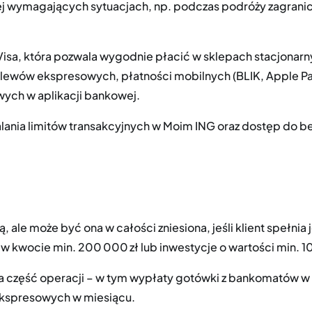
iej wymagających sytuacjach, np. podczas podróży zagrani
isa, która pozwala wygodnie płacić w sklepach stacjonar
zelewów ekspresowych, płatności mobilnych (BLIK, Apple P
owych w aplikacji bankowej.
ania limitów transakcyjnych w Moim ING oraz dostęp do be
, ale może być ona w całości zniesiona, jeśli klient spełni
w kwocie min. 200 000 zł lub inwestycje o wartości min. 1
 część operacji – w tym wypłaty gotówki z bankomatów w Po
ekspresowych w miesiącu.