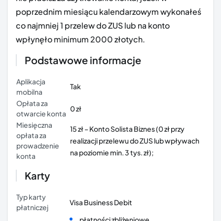
poprzednim miesiącu kalendarzowym wykonałeś
co najmniej 1 przelew do ZUS lub na konto
wpłynęło minimum 2000 złotych.
Podstawowe informacje
Aplikacja
Tak
mobilna
Opłata za
0 zł
otwarcie konta
Miesięczna
15 zł – Konto Solista Biznes (0 zł przy
opłata za
realizacji przelewu do ZUS lub wpływach
prowadzenie
na poziomie min. 3 tys. zł);
konta
Karty
Typ karty
Visa Business Debit
płatniczej
płatności zbliżeniowe