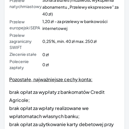
Przelew
natychmiastowy
abonamentu „Przelewy ekspresowe” za
40 zł)
1,20 zł – za przelewy w bankowości
Przelew
europejski SEPA
internetowej
Przelew
zagraniczny
0,25%, min. 40 zł max. 250 zł
SWIFT
Zlecenie stałe
0 zł
Polecenie
0 zł
zapłaty
Pozostałe, najważniejsze cechy konta:
brak opłat za wypłaty z bankomatów Credit
Agricole;
brak opłat za wpłaty realizowane we
wpłatomatach własnych banku;
brak opłat za użytkowanie karty debetowej przy