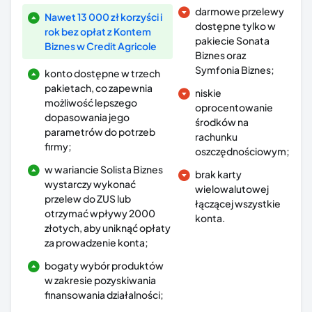
darmowe przelewy
Nawet 13 000 zł korzyści i
dostępne tylko w
rok bez opłat z Kontem
pakiecie Sonata
Biznes w Credit Agricole
Biznes oraz
Symfonia Biznes;
konto dostępne w trzech
pakietach, co zapewnia
niskie
możliwość lepszego
oprocentowanie
dopasowania jego
środków na
parametrów do potrzeb
rachunku
firmy;
oszczędnościowym;
w wariancie Solista Biznes
brak karty
wystarczy wykonać
wielowalutowej
przelew do ZUS lub
łączącej wszystkie
otrzymać wpływy 2000
konta.
złotych, aby uniknąć opłaty
za prowadzenie konta;
bogaty wybór produktów
w zakresie pozyskiwania
finansowania działalności;