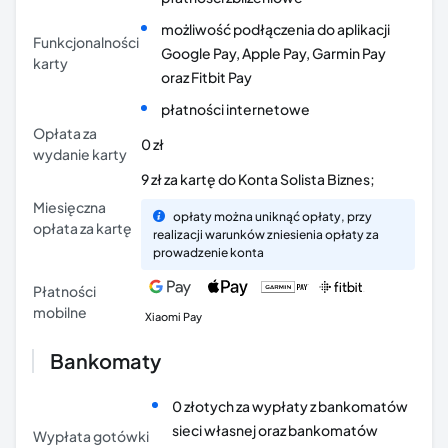
możliwość podłączenia do aplikacji
Funkcjonalności
Google Pay, Apple Pay, Garmin Pay
karty
oraz Fitbit Pay
płatności internetowe
Opłata za
0 zł
wydanie karty
9 zł za kartę do Konta Solista Biznes;
Miesięczna
opłaty można uniknąć opłaty, przy
opłata za kartę
realizacji warunków zniesienia opłaty za
prowadzenie konta
Płatności
mobilne
Xiaomi Pay
Bankomaty
0 złotych za wypłaty z bankomatów
sieci własnej oraz bankomatów
Wypłata gotówki