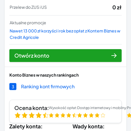
0 zł
Przelew do ZUS i US
Aktualne promocje
Nawet 13 000 zł korzyści i rok bez opłat z Kontem Biznes w
Credit Agricole
Otwórz konto
Konto Biznes
w naszych rankingach
Ranking kont firmowych
3
Ocena konta:
Wysokość opłat:
Dostęp internetowy i mobilny:
Pr
Zalety konta:
Wady konta: