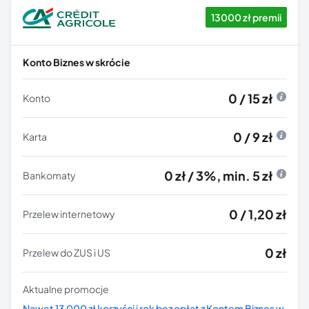
13000 zł premii
Konto Biznes w skrócie
0 / 15 zł
Konto
0 / 9 zł
Karta
0 zł / 3%, min. 5 zł
Bankomaty
0 / 1,20 zł
Przelew internetowy
0 zł
Przelew do ZUS i US
Aktualne promocje
Nawet 13 000 zł korzyści i rok bez opłat z Kontem Biznes w