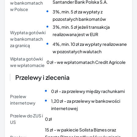
Santander Bank Polska S.A.
w bankomatach
w Polsce
3%, min. 5 zł za wypłaty z
pozostałych bankomatów
3%, min. 5 zł jeżeli transakcja
Wypłata gotówki
realizowana jest w EUR
w bankomatach
4%, min. 10 zł za wypłaty realizowane
za granicą
w pozostałych walutach
Wpłata gotówki
0 zł - we wpłatomatach Credit Agricole
we wpłatomacie
Przelewy i zlecenia
0 zł – za przelewy między rachunkami
Przelew
1,20 zł – za przelewy w bankowości
internetowy
internetowej
Przelew do ZUS i
0 zł
US
15 zł – w pakiecie Solista Biznes oraz
Sonata Biznes (możliwość wykupienia