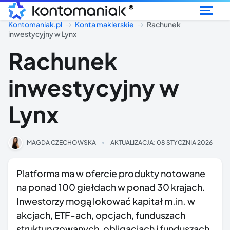
®
Kontomaniak.pl
Konta maklerskie
Rachunek
inwestycyjny w Lynx
Rachunek
inwestycyjny w
Lynx
MAGDA CZECHOWSKA
AKTUALIZACJA:
08 STYCZNIA 2026
Platforma ma w ofercie produkty notowane
na ponad 100 giełdach w ponad 30 krajach.
Inwestorzy mogą lokować kapitał m.in. w
akcjach, ETF-ach, opcjach, funduszach
strukturyzowanych, obligacjach i funduszach