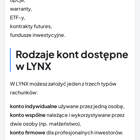
warranty,
ETF-y,
kontrakty futures,
fundusze inwestycyjne.
Rodzaje kont dostępne
w LYNX
W LYNX możesz założyć jeden z trzech typów
rachunków:
konto indywidualne
używane przez jedną osobę,
konto wsp
ó
lne
należące i wykorzystywane przez
dwie osoby (np. małżeństwo),
konto firmowe
dla profesjonalnych inwestorów.