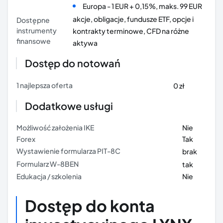
Europa - 1 EUR + 0,15%, maks. 99 EUR
akcje, obligacje, fundusze ETF, opcje i
Dostępne
instrumenty
kontrakty terminowe, CFD na różne
finansowe
aktywa
Dostęp do notowań
1 najlepsza oferta
0 zł
Dodatkowe usługi
Możliwość założenia IKE
Nie
Forex
Tak
Wystawienie formularza PIT-8C
brak
Formularz W-8BEN
tak
Edukacja / szkolenia
Nie
Dostęp do konta