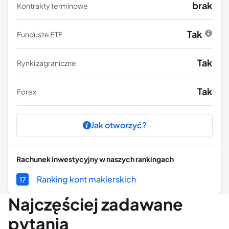
brak
Kontrakty terminowe
Tak
Fundusze ETF
Tak
Rynki zagraniczne
Tak
Forex
Jak otworzyć?
Rachunek inwestycyjny
w naszych rankingach
Ranking kont maklerskich
17
Najczęściej zadawane
pytania