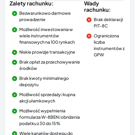
Zalety rachunku:
Wady
rachunku:
Bezwarunkowo darmowe
prowadzenie
Brak deklaracji
PIT-8C
Możliwość inwestowania w
wiele instrumentów
Ograniczona
finansowych na 100 rynkach
liczba
instrumentów z
Niskie prowizje transakcyjne
GPW
Brak opłat za przechowywanie
środków
Brak kwoty minimalnego
depozytu
Możliwość sprzedaży i kupna
akcji ułamkowych
Możliwość wypełnienia
formularza W-8BEN i obniżenia
podatku z 30 do 15%
Wiele kanałów dostępu do