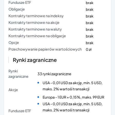
Fundusze ETF
brak
Obligacje
brak
Kontrakty terminowe na indeksy
brak
Kontrakty terminowe na akcje
brak
Kontrakty terminowe na waluty
brak
Kontrakty terminowe na obligacje
brak
Opcje
brak
Przechowywanie papierów wartościowych
0 zł
Rynki zagraniczne
Rynki
33 rynki zagraniczne
zagraniczne
USA - 0,01 USD za akcję, min. 5 USD,
maks. 2% wartośi transakcji
Akcje
Europa - 1 EUR + 0,15%, maks. 99 EUR
USA - 0,01 USD za akcję, min. 5 USD,
maks. 2% wartośi transakcji
Fundusze ETF