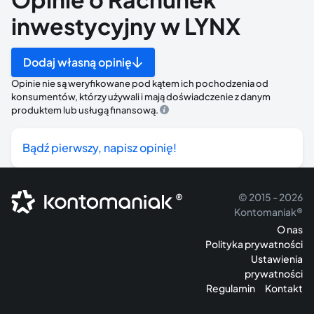
inwestycyjny w LYNX
Dodaj własną opinię
Opinie nie są weryfikowane pod kątem ich pochodzenia od
konsumentów, którzy używali i mają doświadczenie z danym
produktem lub usługą finansową.
Bądź pierwszy, napisz opinię!
®
© 2015 - 2026
Kontomaniak®
O nas
Polityka prywatności
Ustawienia
prywatności
Regulamin
Kontakt