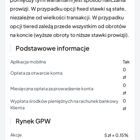
prowizji. W przypadku opcji fixed stawki są stałe,
niezależne od wielkości transakcji. W przypadku
opcji tiered zależą przede wszystkim od obrotów
na koncie (wyższe obroty to niższe stawki prowizji).
Podstawowe informacje
Aplikacja mobilna
Tak
0
Opłata za otwarcie konta
zł
0
Miesięczna opłata za prowadzenie konta
zł
0
Wypłata środków pieniężnych na rachunek bankowy
Klienta
zł
Rynek GPW
Akcje
5 zł + 0,15%