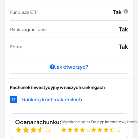
Tak
Fundusze ETF
Tak
Rynki zagraniczne
Tak
Forex
Jak otworzyć?
Rachunek inwestycyjny
w naszych rankingach
Ranking kont maklerskich
17
Ocena rachunku:
Wysokość opłat:
Dostęp internetowy i mobi