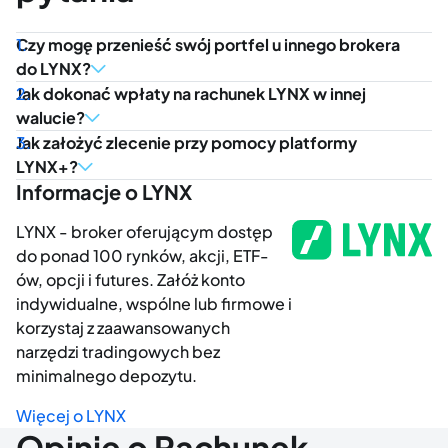
Czy mogę przenieść swój portfel u innego brokera
do LYNX?
Jak dokonać wpłaty na rachunek LYNX w innej
walucie?
Jak założyć zlecenie przy pomocy platformy
LYNX+?
Informacje o LYNX
LYNX - broker oferującym dostęp
do ponad 100 rynków, akcji, ETF-
ów, opcji i futures. Załóż konto
indywidualne, wspólne lub firmowe i
korzystaj z zaawansowanych
narzędzi tradingowych bez
minimalnego depozytu.
Więcej o LYNX
Opinie o Rachunek